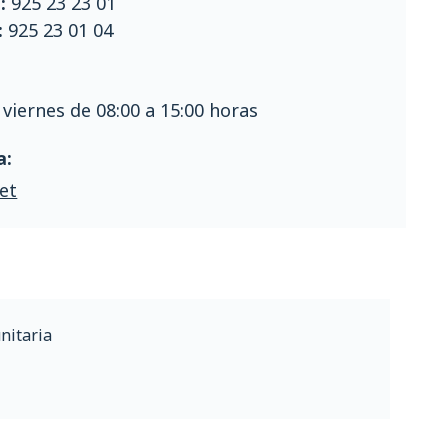
:
925 23 23 01
:
925 23 01 04
 viernes de 08:00 a 15:00 horas
a:
et
nitaria