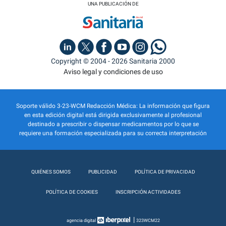
UNA PUBLICACIÓN DE
Copyright © 2004 - 2026 Sanitaria 2000
Aviso legal y condiciones de uso
Soporte válido 3-23-WCM Redacción Médica: La información que figura
en esta edición digital está dirigida exclusivamente al profesional
destinado a prescribir o dispensar medicamentos por lo que se
requiere una formación especializada para su correcta interpretación
QUIÉNES SOMOS
PUBLICIDAD
POLÍTICA DE PRIVACIDAD
POLÍTICA DE COOKIES
INSCRIPCIÓN ACTIVIDADES
|
agencia digital
323WCM22