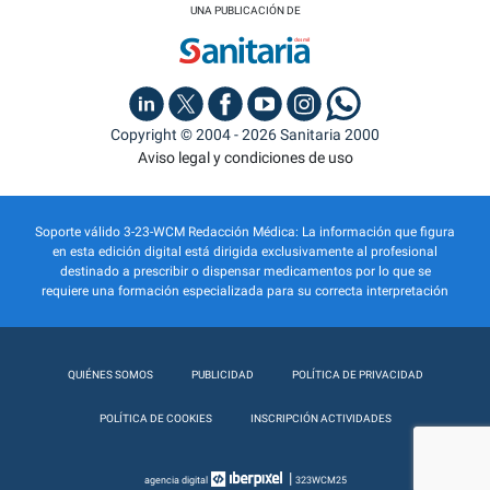
UNA PUBLICACIÓN DE
Copyright © 2004 - 2026 Sanitaria 2000
Aviso legal y condiciones de uso
Soporte válido 3-23-WCM Redacción Médica: La información que figura
en esta edición digital está dirigida exclusivamente al profesional
destinado a prescribir o dispensar medicamentos por lo que se
requiere una formación especializada para su correcta interpretación
QUIÉNES SOMOS
PUBLICIDAD
POLÍTICA DE PRIVACIDAD
POLÍTICA DE COOKIES
INSCRIPCIÓN ACTIVIDADES
|
agencia digital
323WCM25