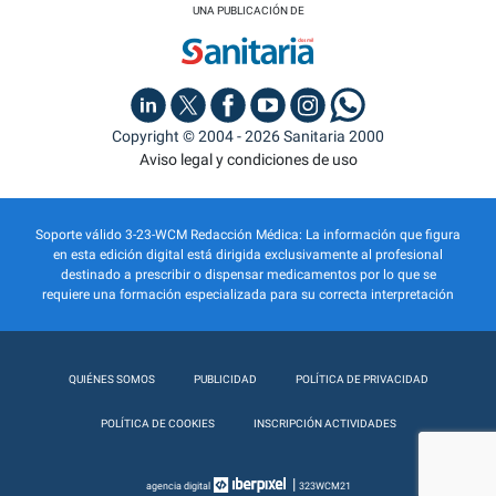
UNA PUBLICACIÓN DE
Copyright © 2004 - 2026 Sanitaria 2000
Aviso legal y condiciones de uso
Soporte válido 3-23-WCM Redacción Médica: La información que figura
en esta edición digital está dirigida exclusivamente al profesional
destinado a prescribir o dispensar medicamentos por lo que se
requiere una formación especializada para su correcta interpretación
QUIÉNES SOMOS
PUBLICIDAD
POLÍTICA DE PRIVACIDAD
POLÍTICA DE COOKIES
INSCRIPCIÓN ACTIVIDADES
|
agencia digital
323WCM21