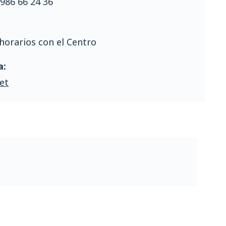
986 66 24 36
horarios con el Centro
a:
et