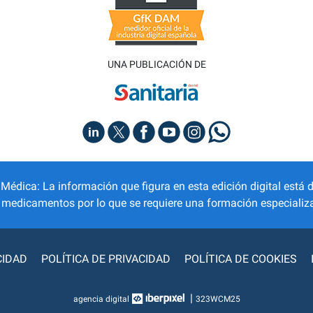
UNA PUBLICACIÓN DE
dica: La información que figura en esta edición digital está d
r medicamentos por lo que se requiere una formación especializa
CIDAD
POLÍTICA DE PRIVACIDAD
POLÍTICA DE COOKIES
|
agencia digital
323WCM25