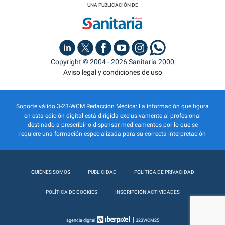
UNA PUBLICACIÓN DE
Copyright © 2004 - 2026 Sanitaria 2000
Aviso legal y condiciones de uso
Soporte válido 3-23-WCM Redacción Médica: La información que figura
en esta edición digital está dirigida exclusivamente al profesional
destinado a prescribir o dispensar medicamentos por lo que se
requiere una formación especializada para su correcta interpretación
QUIÉNES SOMOS
PUBLICIDAD
POLÍTICA DE PRIVACIDAD
POLÍTICA DE COOKIES
INSCRIPCIÓN ACTIVIDADES
|
agencia digital
323WCM25