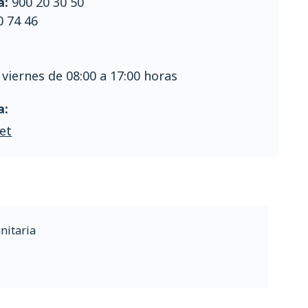
a:
900 20 30 50
0 74 46
 viernes de 08:00 a 17:00 horas
a:
et
nitaria