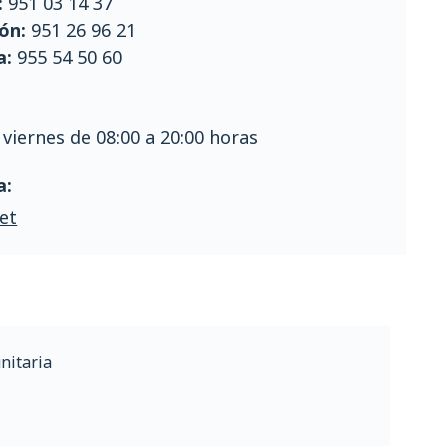
:
951 03 14 37
ón:
951 26 96 21
a:
955 54 50 60
 viernes de 08:00 a 20:00 horas
a:
et
nitaria