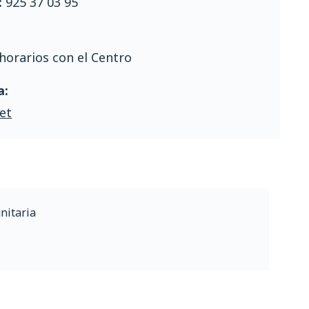
:
925 37 03 95
horarios con el Centro
a:
et
nitaria