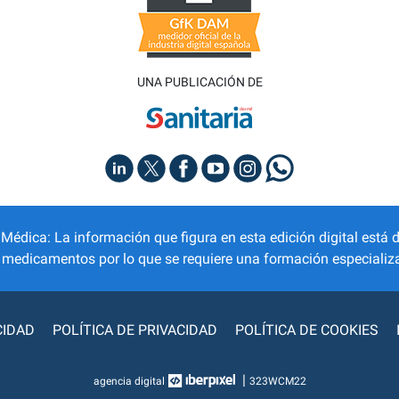
UNA PUBLICACIÓN DE
dica: La información que figura en esta edición digital está d
r medicamentos por lo que se requiere una formación especializa
CIDAD
POLÍTICA DE PRIVACIDAD
POLÍTICA DE COOKIES
|
agencia digital
323WCM22