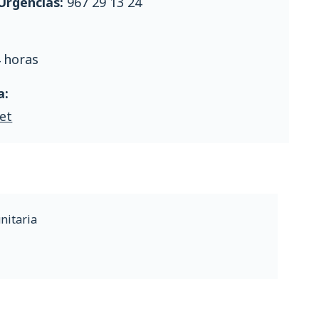
Urgencias:
967 29 13 24
 horas
a:
et
nitaria