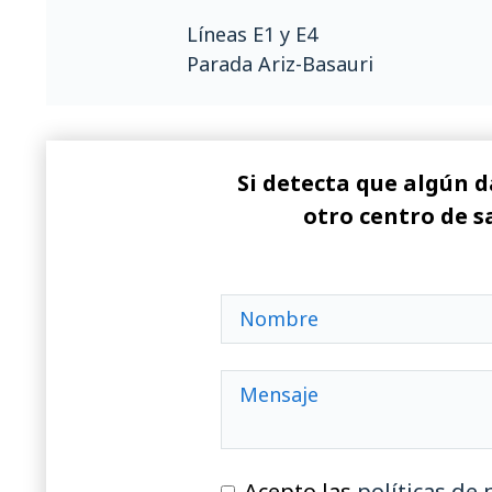
Líneas E1 y E4
Parada Ariz-Basauri
Si detecta que algún d
otro centro de s
Acepto las
políticas de 