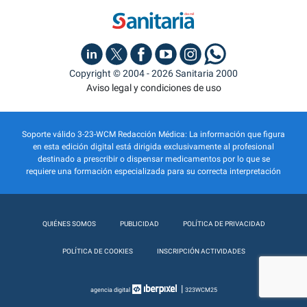
Copyright © 2004 - 2026 Sanitaria 2000
Aviso legal y condiciones de uso
Soporte válido 3-23-WCM Redacción Médica: La información que figura
en esta edición digital está dirigida exclusivamente al profesional
destinado a prescribir o dispensar medicamentos por lo que se
requiere una formación especializada para su correcta interpretación
QUIÉNES SOMOS
PUBLICIDAD
POLÍTICA DE PRIVACIDAD
POLÍTICA DE COOKIES
INSCRIPCIÓN ACTIVIDADES
|
agencia digital
323WCM25