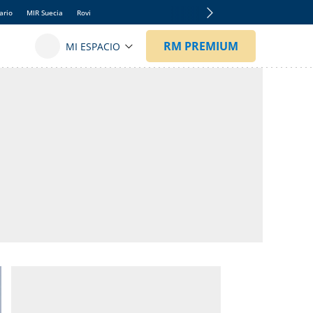
ario
MIR Suecia
Rovi