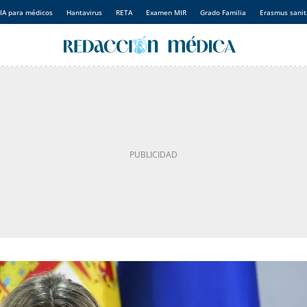
IA para médicos
Hantavirus
RETA
Examen MIR
Grado Familia
Erasmus sanit