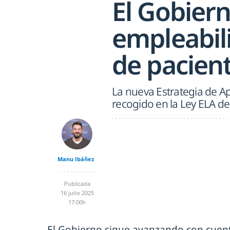
El Gobiern
empleabil
de pacien
La nueva Estrategia de A
recogido en la Ley ELA de
Manu Ibáñez
Publicada
16 julio 2025
17:00h
El Gobierno sigue avanzando con cuen