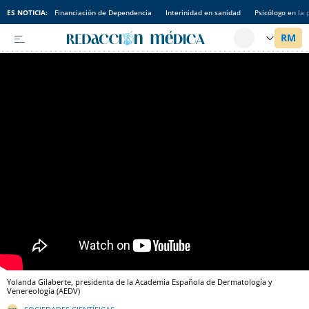
ES NOTICIA:
Financiación de Dependencia
Interinidad en sanidad
Psicólogo en la 
Yolanda Gilaberte, presidenta de la Academia Española de Dermatología y
Venereología (AEDV)