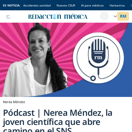
ES NOTICIA:
Accidentes sanidad
Nuevos CSUR
IA para médicos
Hantavirus
Nerea Méndez
Pódcast | Nerea Méndez, la
joven científica que abre
camino en el SNS