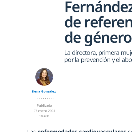
Fernández-
de referen
de género
La directora, primera mu
por la prevención y el abo
Elena González
Publicada
27 enero 2024
18:40h
Las
enfermedades cardiovasculares
s