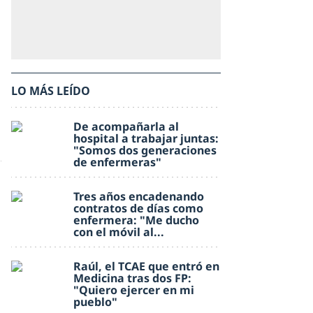
LO MÁS LEÍDO
De acompañarla al
hospital a trabajar juntas:
"Somos dos generaciones
de enfermeras"
Tres años encadenando
contratos de días como
enfermera: "Me ducho
con el móvil al...
Raúl, el TCAE que entró en
Medicina tras dos FP:
"Quiero ejercer en mi
pueblo"