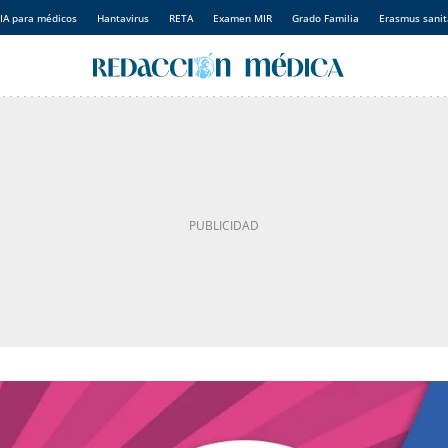
IA para médicos
Hantavirus
RETA
Examen MIR
Grado Familia
Erasmus sanit