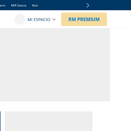
ario
MIR Suecia
Rovi