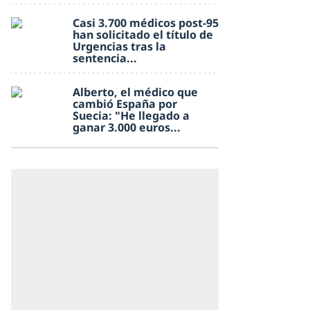
Casi 3.700 médicos post-95
han solicitado el título de
Urgencias tras la
sentencia...
Alberto, el médico que
cambió España por
Suecia: "He llegado a
ganar 3.000 euros...