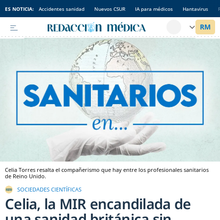
ES NOTICIA:
Accidentes sanidad
Nuevos CSUR
IA para médicos
Hantavirus
Celia Torres resalta el compañerismo que hay entre los profesionales sanitarios
de Reino Unido.
SOCIEDADES CIENTÍFICAS
Celia, la MIR encandilada de
una sanidad británica sin