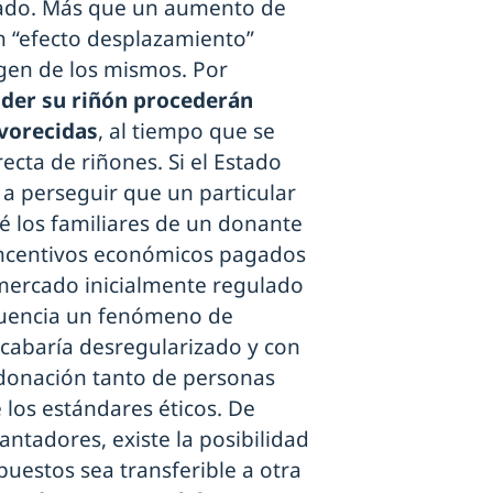
tado. Más que un aumento de
un “efecto desplazamiento”
rigen de los mismos. Por
nder su riñón procederán
vorecidas
, al tiempo que se
ecta de riñones. Si el Estado
a perseguir que un particular
 los familiares de un donante
s incentivos económicos pagados
 mercado inicialmente regulado
uencia un fenómeno de
acabaría desregularizado y con
e donación tanto de personas
e los estándares éticos. De
tadores, existe la posibilidad
uestos sea transferible a otra