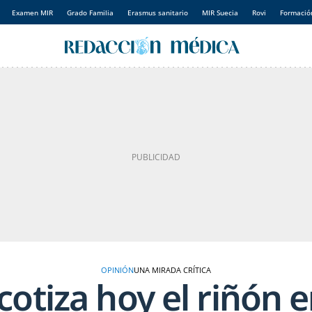
Examen MIR
Grado Familia
Erasmus sanitario
MIR Suecia
Rovi
Formación
OPINIÓN
UNA MIRADA CRÍTICA
cotiza hoy el riñón e