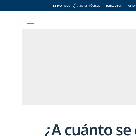
ES NOTICIA:
IA para médicos
Hantavirus
RETA
¿A cuánto se 