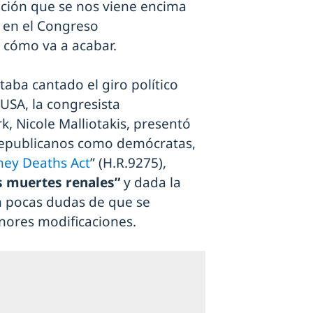
ción que se nos viene encima
y en el Congreso
 cómo va a acabar.
aba cantado el giro político
USA, la congresista
, Nicole Malliotakis, presentó
 republicanos como demócratas,
ney Deaths Act
” (H.R.9275),
s muertes renales”
y dada la
n pocas dudas de que se
ores modificaciones.