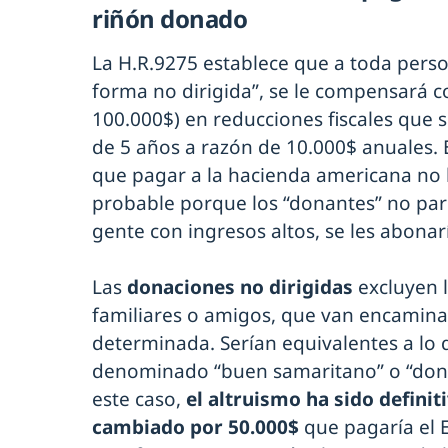
riñón donado
La H.R.9275 establece que a toda pers
forma no dirigida”, se le compensará co
100.000$) en reducciones fiscales que 
de 5 años a razón de 10.000$ anuales. 
que pagar a la hacienda americana no l
probable porque los “donantes” no par
gente con ingresos altos, se les abonarí
Las
donaciones no dirigidas
excluyen l
familiares o amigos, que van encamin
determinada. Serían equivalentes a lo
denominado “buen samaritano” o “donac
este caso,
el altruismo ha sido defini
cambiado por 50.000$
que pagaría el E