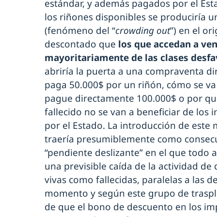
estándar, y además pagados por el Es
los riñones disponibles se produciría 
(fenómeno del “
crowding out
”) en el o
descontado que
los que accedan a ve
mayoritariamente de las clases desfa
abriría la puerta a una compraventa dir
paga 50.000$ por un riñón, cómo se va 
pague directamente 100.000$ o por qué
fallecido no se van a beneficiar de lo
por el Estado. La introducción de este
traería presumiblemente como consec
“pendiente deslizante” en el que todo 
una previsible caída de la actividad d
vivas como fallecidas, paralelas a las d
momento y según este grupo de trasplan
de que el bono de descuento en los imp