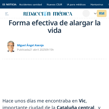
ES NOTICIA:
Accidentes sanidad
Nuevos CSUR
IA para médicos
Hantavirus
Forma efectiva de alargar la
vida
Miguel Ángel Asenjo
Publicada
21 abril 2025
09:15h
Hace unos días me encontraba en
Vic
,
importante ciudad de la
Cataluña central
, y