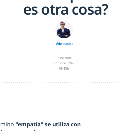
es otra cosa?
Félix Rubial
Publicada
17 marzo 2025
09:15h
érmino
"empatía" se utiliza con