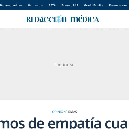
IA para médicos
Hantavirus
RETA
Examen MIR
Grado Familia
Erasmus sanit
OPINIÓN
FIRMAS
mos de empatía cua