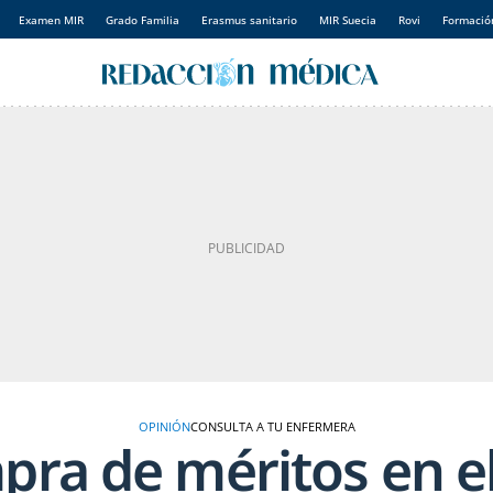
Examen MIR
Grado Familia
Erasmus sanitario
MIR Suecia
Rovi
Formación
OPINIÓN
CONSULTA A TU ENFERMERA
ra de méritos en e