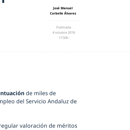
José Manuel
Corbelle Álvarez
Publicada
4 octubre 2018
17:50h
ntuación
de miles de
mpleo del Servicio Andaluz de
rregular valoración de méritos