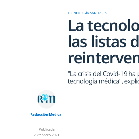
TECNOLOGÍA SANITARIA
La tecnolo
las listas 
reinterve
"La crisis del Covid-19 ha
tecnología médica", expl
Redacción Médica
Publicada
23 febrero 2021