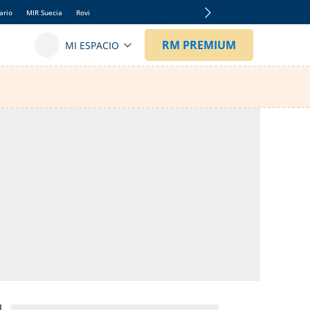
ario
MIR Suecia
Rovi