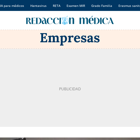
IA para médicos
Hantavirus
RETA
Examen MIR
Grado Familia
Erasmus sanit