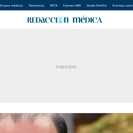
IA para médicos
Hantavirus
RETA
Examen MIR
Grado Familia
Erasmus sanit