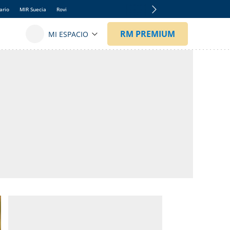
ario
MIR Suecia
Rovi