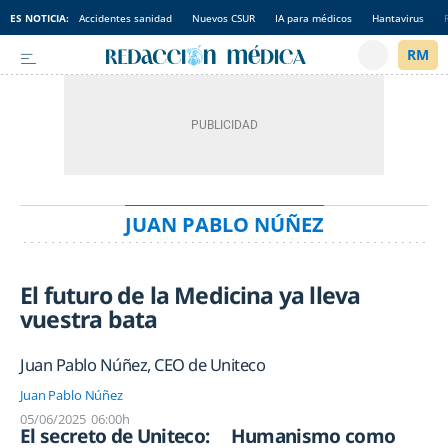
ES NOTICIA:
Accidentes sanidad
Nuevos CSUR
IA para médicos
Hantavirus
JUAN PABLO NÚÑEZ
El futuro de la Medicina ya lleva
vuestra bata
Juan Pablo Núñez, CEO de Uniteco
Juan Pablo Núñez
05/06/2025
06:00h
El secreto de Uniteco:
Humanismo como