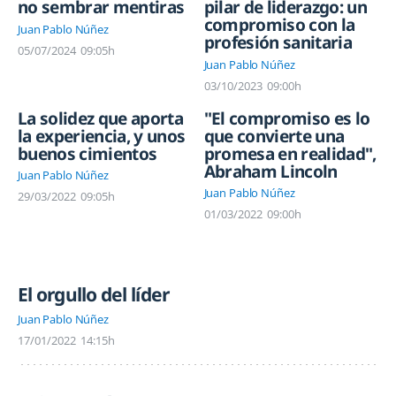
no sembrar mentiras
pilar de liderazgo: un
compromiso con la
Juan Pablo Núñez
profesión sanitaria
05/07/2024
09:05h
Juan Pablo Núñez
03/10/2023
09:00h
La solidez que aporta
"El compromiso es lo
la experiencia, y unos
que convierte una
buenos cimientos
promesa en realidad",
Abraham Lincoln
Juan Pablo Núñez
Juan Pablo Núñez
29/03/2022
09:05h
01/03/2022
09:00h
El orgullo del líder
Juan Pablo Núñez
17/01/2022
14:15h