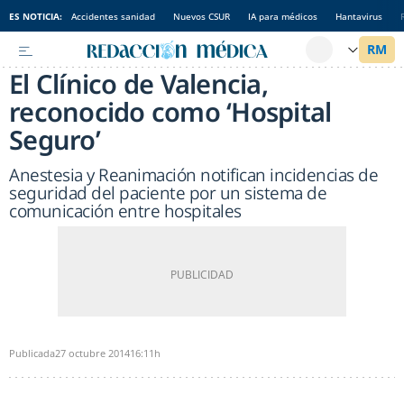
ES NOTICIA:
Accidentes sanidad
Nuevos CSUR
IA para médicos
Hantavirus
El Clínico de Valencia,
reconocido como ‘Hospital
Seguro’
Anestesia y Reanimación notifican incidencias de
seguridad del paciente por un sistema de
comunicación entre hospitales
Publicada
27 octubre 2014
16:11h