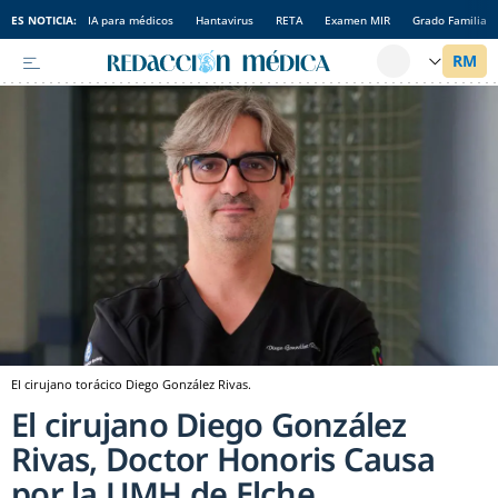
ES NOTICIA:
IA para médicos
Hantavirus
RETA
Examen MIR
Grado Familia
El cirujano torácico Diego González Rivas.
El cirujano Diego González
Rivas, Doctor Honoris Causa
por la UMH de Elche