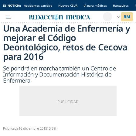
ES NOTICIA:
Accidentes sanidad
Nuevos CSUR
IA para médicos
Hantavirus
Una Academia de Enfermería y
mejorar el Código
Deontológico, retos de Cecova
para 2016
Se pondrá en marcha también un Centro de
Información y Documentación Histórica de
Enfermera
Publicada
16 diciembre 2015
13:39h