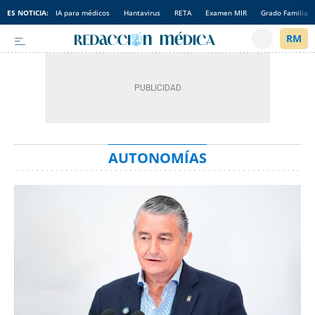
ES NOTICIA:
IA para médicos
Hantavirus
RETA
Examen MIR
Grado Familia
AUTONOMÍAS