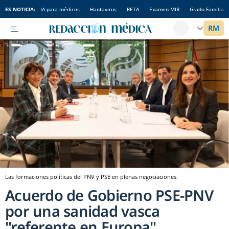
ES NOTICIA:
IA para médicos
Hantavirus
RETA
Examen MIR
Grado Familia
Las formaciones políticas del PNV y PSE en plenas negociaciones.
Acuerdo de Gobierno PSE-PNV
por una sanidad vasca
"referente en Europa"