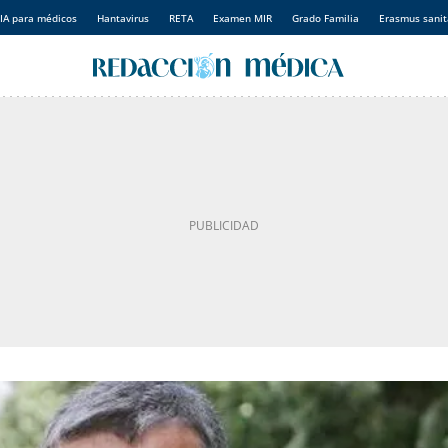
IA para médicos
Hantavirus
RETA
Examen MIR
Grado Familia
Erasmus sanit