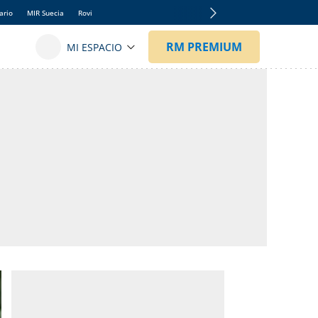
ario
MIR Suecia
Rovi