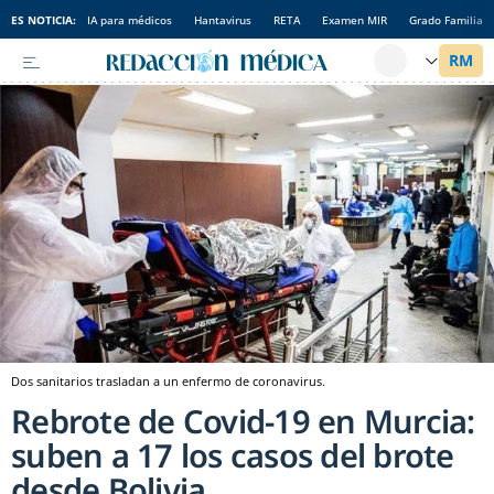
ES NOTICIA:
IA para médicos
Hantavirus
RETA
Examen MIR
Grado Familia
Dos sanitarios trasladan a un enfermo de coronavirus.
Rebrote de Covid-19 en Murcia:
suben a 17 los casos del brote
desde Bolivia