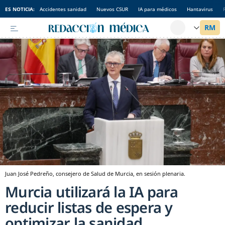
ES NOTICIA:
Accidentes sanidad
Nuevos CSUR
IA para médicos
Hantavirus
Juan José Pedreño, consejero de Salud de Murcia, en sesión plenaria.
Murcia utilizará la IA para
reducir listas de espera y
optimizar la sanidad