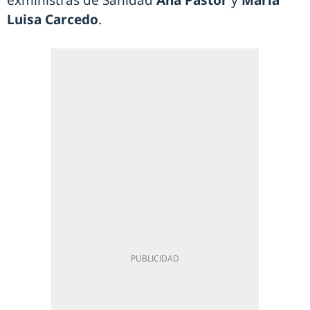
exministras de Sanidad
Ana Pastor
y
María
Luisa Carcedo
.