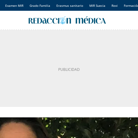
Examen MIR
Grado Familia
Erasmus sanitario
MIR Suecia
Rovi
Formación