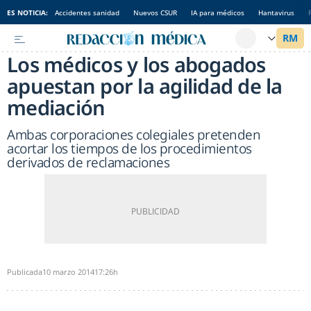
ES NOTICIA:
Accidentes sanidad
Nuevos CSUR
IA para médicos
Hantavirus
Los médicos y los abogados
apuestan por la agilidad de la
mediación
Ambas corporaciones colegiales pretenden
acortar los tiempos de los procedimientos
derivados de reclamaciones
Publicada
10 marzo 2014
17:26h