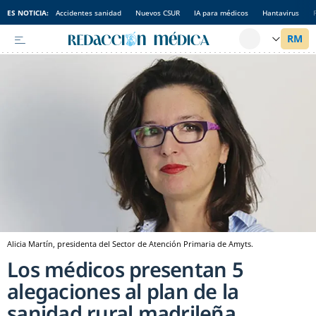
ES NOTICIA:
Accidentes sanidad
Nuevos CSUR
IA para médicos
Hantavirus
Alicia Martín, presidenta del Sector de Atención Primaria de Amyts.
Los médicos presentan 5
alegaciones al plan de la
sanidad rural madrileña