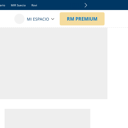
ario
MIR Suecia
Rovi