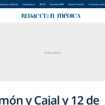
IA para médicos
Hantavirus
RETA
Examen MIR
Grado Familia
Erasmus sanit
món y Cajal y 12 de