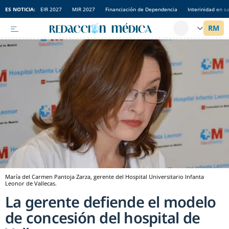
ES NOTICIA:
EIR 2027
MIR 2027
Financiación de Dependencia
Interinidad en s
María del Carmen Pantoja Zarza, gerente del Hospital Universitario Infanta
Leonor de Vallecas.
La gerente defiende el modelo
de concesión del hospital de