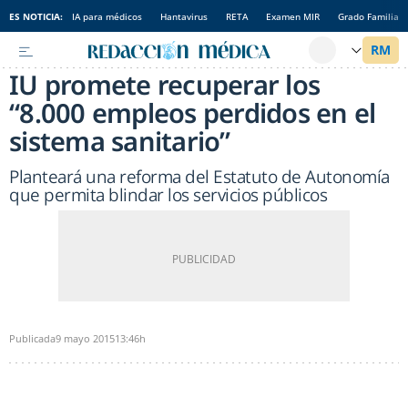
ES NOTICIA:
IA para médicos
Hantavirus
RETA
Examen MIR
Grado Familia
IU promete recuperar los
“8.000 empleos perdidos en el
sistema sanitario”
Planteará una reforma del Estatuto de Autonomía
que permita blindar los servicios públicos
Publicada
9 mayo 2015
13:46h