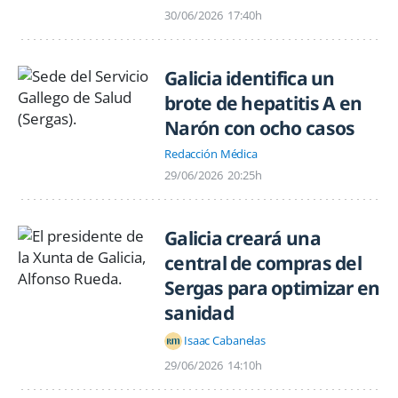
30/06/2026
17:40h
Galicia identifica un
brote de hepatitis A en
Narón con ocho casos
Redacción Médica
29/06/2026
20:25h
Galicia creará una
central de compras del
Sergas para optimizar en
sanidad
Isaac Cabanelas
29/06/2026
14:10h