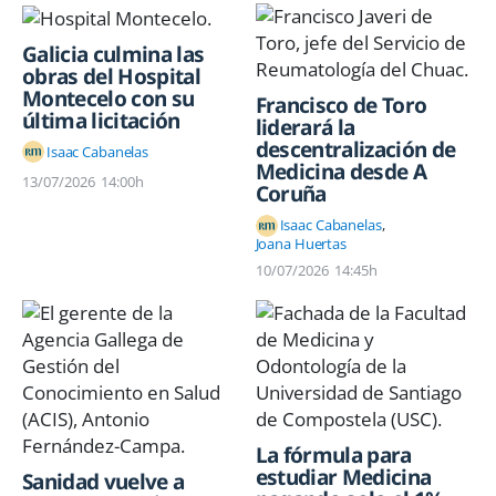
Galicia culmina las
obras del Hospital
Montecelo con su
Francisco de Toro
última licitación
liderará la
descentralización de
Isaac Cabanelas
Medicina desde A
13/07/2026
14:00h
Coruña
Isaac Cabanelas
Joana Huertas
10/07/2026
14:45h
La fórmula para
estudiar Medicina
Sanidad vuelve a