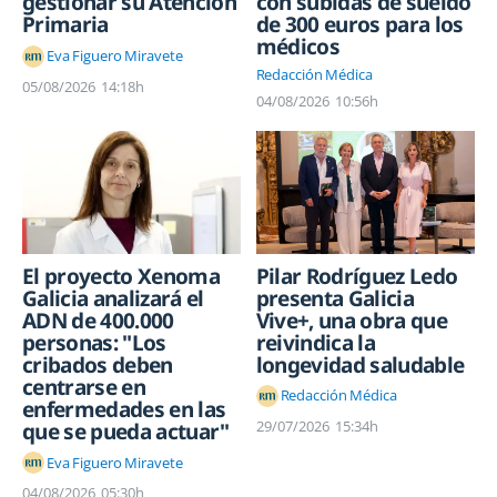
gestionar su Atención
con subidas de sueldo
Primaria
de 300 euros para los
médicos
Eva Figuero Miravete
Redacción Médica
05/08/2026
14:18h
04/08/2026
10:56h
Pilar Rodríguez Ledo
El proyecto Xenoma
presenta Galicia
Galicia analizará el
Vive+, una obra que
ADN de 400.000
reivindica la
personas: "Los
longevidad saludable
cribados deben
centrarse en
Redacción Médica
enfermedades en las
29/07/2026
15:34h
que se pueda actuar"
Eva Figuero Miravete
04/08/2026
05:30h