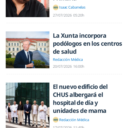
Isaac Cabanelas
27/07/2026
05:20h
La Xunta incorpora
podólogos en los centros
de salud
Redacción Médica
20/07/2026
16:00h
El nuevo edificio del
CHUS albergará el
hospital de día y
unidades de mama
Redacción Médica
17/07/2026
11:40h