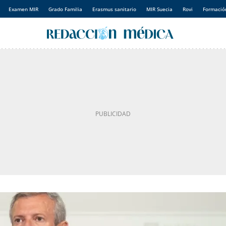
Examen MIR
Grado Familia
Erasmus sanitario
MIR Suecia
Rovi
Formación