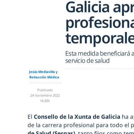
Galicia ap
profesiona
temporale
Esta medida beneficiará a
servicio de salud
Jesús Mediavilla
Redacción Médica
Publicada
24 noviembre 2022
14:30h
El
Consello de la Xunta de Galicia
ha a
de la carrera profesional para todo el 
de Salud (Sergas)
, tanto fijos como tem