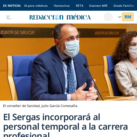
ES NOTICIA:
IA para médicos
Hantavirus
RETA
Examen MIR
Grado Familia
El conseller de Sanidad, Julio García Comesaña.
El Sergas incorporará al
personal temporal a la carrera
profesional