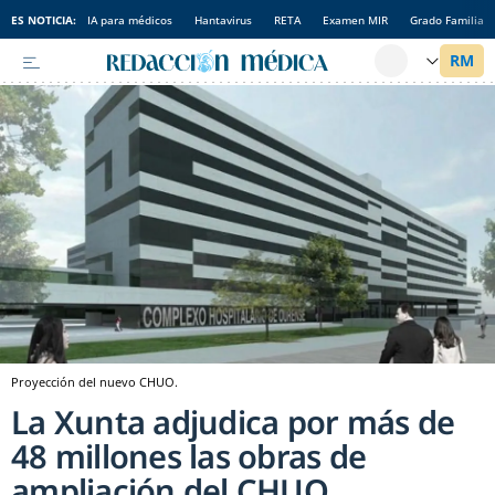
ES NOTICIA:
IA para médicos
Hantavirus
RETA
Examen MIR
Grado Familia
Proyección del nuevo CHUO.
La Xunta adjudica por más de
48 millones las obras de
ampliación del CHUO