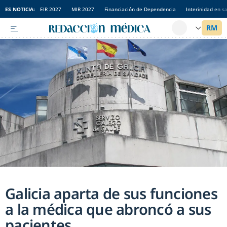
ES NOTICIA:
EIR 2027
MIR 2027
Financiación de Dependencia
Interinidad en s
Galicia aparta de sus funciones
a la médica que abroncó a sus
pacientes