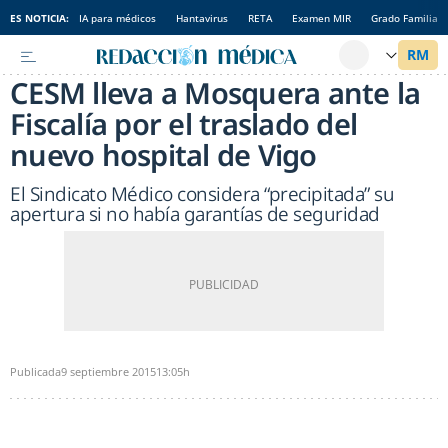
ES NOTICIA:
IA para médicos
Hantavirus
RETA
Examen MIR
Grado Familia
CESM lleva a Mosquera ante la
Fiscalía por el traslado del
nuevo hospital de Vigo
El Sindicato Médico considera “precipitada” su
apertura si no había garantías de seguridad
Publicada
9 septiembre 2015
13:05h