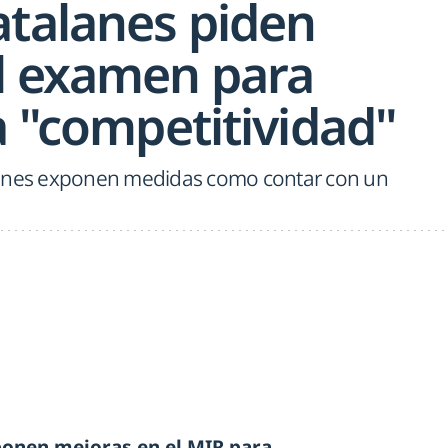
atalanes piden
l examen para
a "competitividad"
venes exponen medidas como contar con un
ponen mejoras en el MIR para