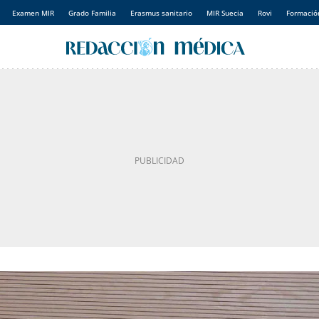
Examen MIR
Grado Familia
Erasmus sanitario
MIR Suecia
Rovi
Formación