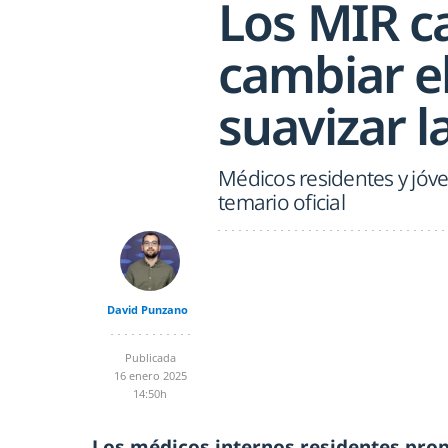
Los MIR c
cambiar e
suavizar l
Médicos residentes y jó
temario oficial
David Punzano
Publicada
16 enero 2025
14:50h
Los médicos internos residentes pro