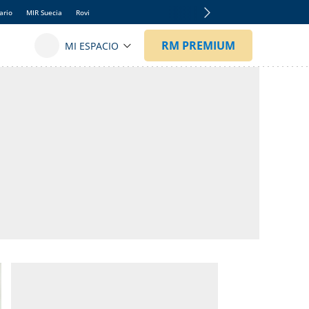
ario
MIR Suecia
Rovi