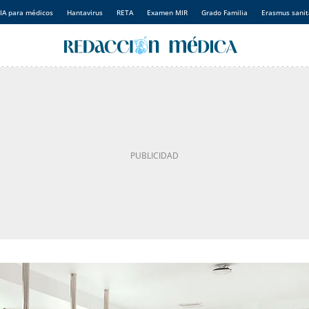
IA para médicos
Hantavirus
RETA
Examen MIR
Grado Familia
Erasmus sanit