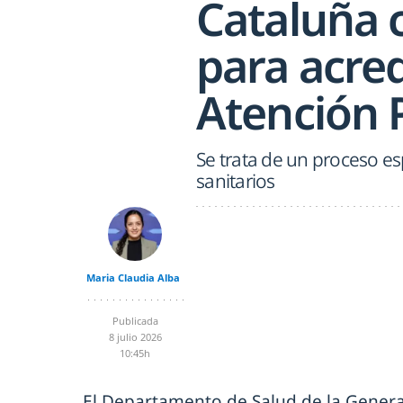
Cataluña 
para acre
Atención 
Se trata de un proceso esp
sanitarios
Maria Claudia Alba
Publicada
8 julio 2026
10:45h
El Departamento de Salud de la Genera