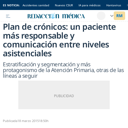
ES NOTICIA:
Accidentes sanidad
Nuevos CSUR
IA para médicos
Hantavirus
Plan de crónicos: un paciente
más responsable y
comunicación entre niveles
asistenciales
Estratificación y segmentación y más
protagonismo de la Atención Primaria, otras de las
líneas a seguir
Publicada
18 marzo 2015
18:50h