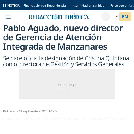
ES NOTICIA:
Financiación de Dependencia
Interinidad en sanidad
Psicólogo en la 
Pablo Aguado, nuevo director
de Gerencia de Atención
Integrada de Manzanares
Se hace oficial la designación de Cristina Quintana
como directora de Gestión y Servicios Generales
Publicada
23 septiembre 2015
10:46h