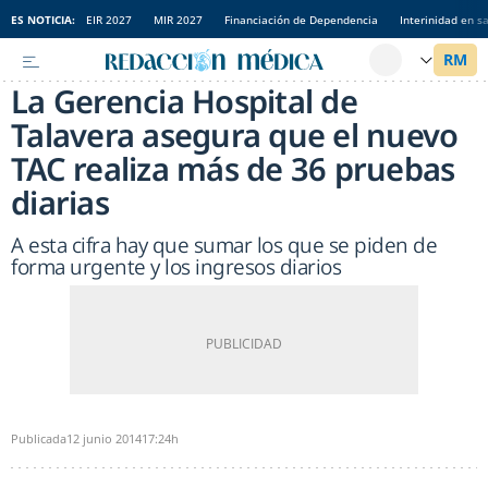
ES NOTICIA:
EIR 2027
MIR 2027
Financiación de Dependencia
Interinidad en s
La Gerencia Hospital de
Talavera asegura que el nuevo
TAC realiza más de 36 pruebas
diarias
A esta cifra hay que sumar los que se piden de
forma urgente y los ingresos diarios
Publicada
12 junio 2014
17:24h